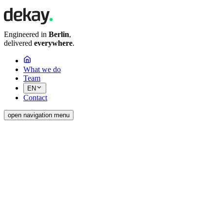
Engineered in
Berlin
,
delivered
everywhere
.
What we do
Team
EN
Contact
open navigation menu
&
Wir entwickeln browserbasierte Applikationen (SaaS) mit intuitiven
Unternehmen.